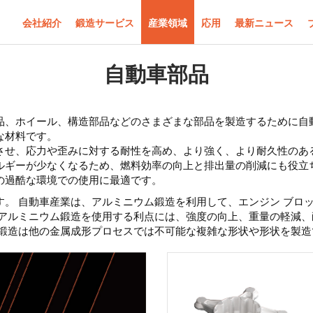
会社紹介
鍛造サービス
産業領域
応用
最新ニュース
自動車部品
品、ホイール、構造部品などのさまざまな部品を製造するために自
な材料です。
させ、応力や歪みに対する耐性を高め、より強く、より耐久性のあ
ルギーが少なくなるため、燃料効率の向上と排出量の削減にも役立
の過酷な環境での使用に最適です。
。 自動車産業は、アルミニウム鍛造を利用して、エンジン ブロ
アルミニウム鍛造を使用する利点には、強度の向上、重量の軽減、
ム鍛造は他の金属成形プロセスでは不可能な複雑な形状や形状を製