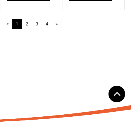
«
1
2
3
4
»