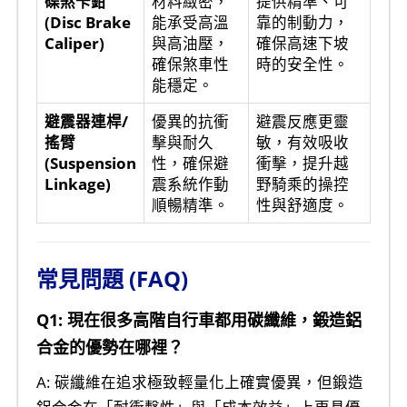
碟煞卡鉗
材料緻密，
提供精準、可
(Disc Brake
能承受高溫
靠的制動力，
Caliper)
與高油壓，
確保高速下坡
確保煞車性
時的安全性。
能穩定。
避震器連桿/
優異的抗衝
避震反應更靈
搖臂
擊與耐久
敏，有效吸收
(Suspension
性，確保避
衝擊，提升越
Linkage)
震系統作動
野騎乘的操控
順暢精準。
性與舒適度。
常見問題 (FAQ)
Q1: 現在很多高階自行車都用碳纖維，鍛造鋁
合金的優勢在哪裡？
A: 碳纖維在追求極致輕量化上確實優異，但鍛造