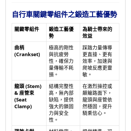
自行車關鍵零組件之鍛造工藝優勢
關鍵零組件
鍛造工藝優
為騎士帶來的
勢
效益
曲柄
極高的剛性
踩踏力量傳導
(Crankset)
與抗疲勞
更直接、更有
性，確保力
效率，加速與
量傳輸不耗
爬坡反應更靈
損。
敏。
龍頭 (Stem)
結構完整性
在激烈操控或
& 座管束
高，無內部
顛簸路面下，
(Seat
缺陷，提供
龍頭與座管依
Clamp)
強大的鎖固
然穩固，提升
力與安全
騎乘信心。
性。